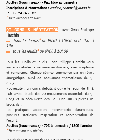
Adultes (tous niveaux) - Prix libre au trimestre
Inscriptions & réservations :
nacime_zemmel@yahoo.fr
Tel :
06 74 74 25 82
*
sauf vacances de Noël
QI GONG & MÉDITATION
avec Jean-Philippe
Harchin
▬
tous les lundis
*
d
e 9h30 à 10h30 et
de 18h à
19h
▬
tous les jeudis
*
d
e 9h00 à 10h00
Tous les lundis et jeudis, Jean-Philippe Harchin vous
invite à débuter la semaine en douceur, avec souplesse
et conscience. Chaque séance commence par un réveil
énergétique, suivi de séquences thématiques de Qi
Gong.
Nouveauté : un cours débutant ouvre le jeudi de 9h à
10h, avec l'étude des 20 mouvements essentiels du Qi
Gong et la découverte des Ba Duan Jin (8 pièces de
brocards).
Les pratiques associent mouvements dynamiques,
postures statiques, respiration et concentration de
l'esprit.
Adultes (tous niveaux) - 70€ le trimestre / 180€ l'année
*
Hors vacances scolaires