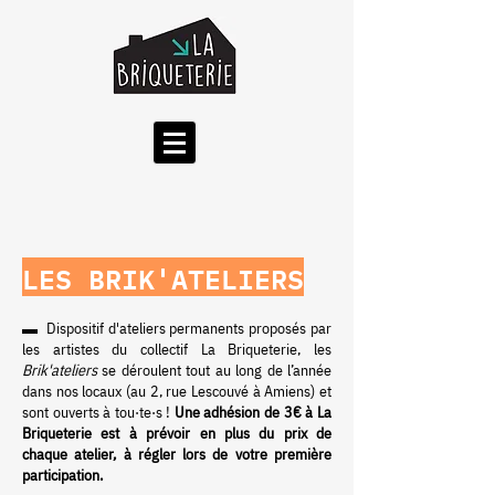
LES BRIK'ATELIERS
▬
Dispositif d'ateliers permanents proposés
par
les artistes du collectif La Briqueterie, les
Bri
k'ateliers
se déroulent tou
t au long de l’année
dans nos locaux (
au 2, rue Lescouvé à Am
iens)
et
sont ouverts à tou·
te·s !
Une adhésion de 3
€ à La
Briqueterie est à prévoir en plus du prix de
chaque atelier, à régler lors de votre première
participation.