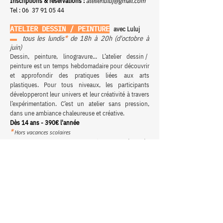
Inscriptions & réservations :
atelierluluj@gmail.com
Tel : 06
37 91 05 44
ATELIER DESSIN / PEINTURE
avec Luluj
▬
tous les lundis
*
de 18h à 20h (d'octobre à
juin)
Dessin, peinture, linogravure... L’atelier dessin /
peinture est un temps hebdomadaire pour découvrir
et approfondir des pratiques liées aux arts
plastiques. Pour tous niveaux, les participants
développeront leur univers et leur créativité à travers
l’expérimentation. C’est un atelier sans pression,
dans une ambiance chaleureuse et créative.
Dès 14 ans - 390€ l'année
*
Hors vacances scolaires
→ A apporter : le papier
Inscriptions & réservations :
atelierluluj@gmail.com
Tel : 06
37 91 05 44
STREET ART
avec
Fever
▬
un samedi sur deux
*
de 10h à 12h (d'octobre
à juin)
Dans cet atelier, il est question d’apprendre les
différentes techniques du street art : de la bombe de