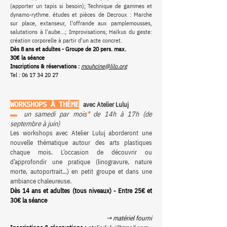
(apporter un tapis si besoin); Technique de gammes et
dynamo-rythme. études et pièces de Decroux : Marche
sur place, extanseur, l'offrande aux pamplemousses,
salutations à l'aube...; Improvisations; Haïkus du geste:
création corporelle à partir d'un acte concret.
Dès 8 ans et adultes - Groupe de 20 pers. max.
30€ la séance
Inscriptions & réservations :
mouhcine@lilo.org
Tel :
06 17 34 20 27
WORKSHOPS À THÈME
avec
Atelier Luluj
▬
un samedi par mois
*
de 14h à 17h (de
septembre à juin)
Les workshops avec Atelier Luluj aborderont une
nouvelle thématique autour des arts plastiques
chaque mois. L’occasion de découvrir ou
d’approfondir une pratique (linogravure, nature
morte, autoportrait...) en petit groupe et dans une
ambiance chaleureuse.
Dès 14 ans et adultes (tous niveaux) - Entre 25€ et
30€ la séance
→ matériel fourni