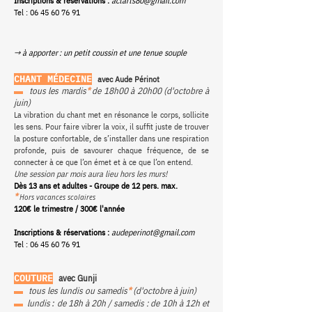
Inscriptions & réservations :
actarts80@gmail.com
Tel :
06 45 60 76 91
→ à apporter : un petit coussin et une tenue souple
CHANT MÉDECINE
avec
Aude Périnot
▬
tous les mardis
*
de 18h00 à 20h00 (d'octobre à
juin)
La vibration du chant met en résonance le corps, sollicite
les sens. Pour faire vibrer la voix, il suffit juste de trouver
la posture confortable, de s’installer dans une respiration
profonde, puis de savourer chaque fréquence, de se
connecter à ce que l’on émet et à ce que l’on entend.
Une session par mois aura lieu hors les murs!
Dès 13 ans et adultes - Groupe de 12 pers. max.
*
Hors vacances scolaires
120€ le trimestre / 300€ l'année
Inscriptions & réservations :
audeperinot@gmail.com
Tel :
06 45 60 76 91
COUTURE
avec G
unji
▬
tous les lundis ou samedis
*
(d'octobre à juin)
:
▬
lundis
de 18h à 20h / samedis : de 10h à 12h et