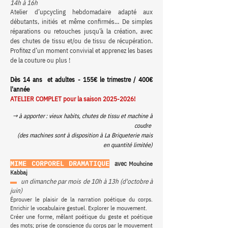
14h à 16h
Atelier d’upcycling hebdomadaire adapté aux
débutants, initiés et même confirmés… De simples
réparations ou retouches jusqu’à la création, avec
des chutes de tissu et/ou de tissu de récupération.
Profitez d’un moment convivial et apprenez les bases
de la couture ou plus !
Dès 14 ans et adultes - 155€ le trimestre / 400€
l'année
ATELIER COMPLET pour la saison
2025-2026
!
→ à apporter :
vieux habits, chutes de tissu et machine à
coudre
(des machines sont à disposition à La Briqueterie mais
en quantité limitée)
MIME CORPOREL DRAMATIQUE
avec
Mouhcine
Kabbaj
▬
un dimanche par mois de 10h à 13h (d'octobre à
juin)
Éprouver le plaisir de la narration poétique du corps.
Enrichir le vocabulaire gestuel. Explorer le mouvement.
Créer une forme, mêlant poétique du geste et poétique
des mots; prise de conscience du corps par le mouvement