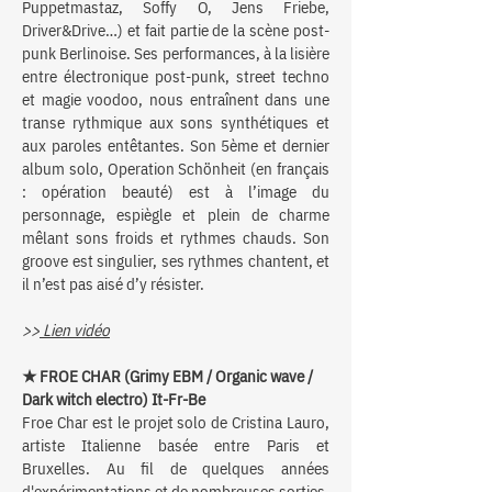
Puppetmastaz, Soffy O, Jens Friebe,
Driver&Drive…) et fait partie de la scène post-
punk Berlinoise. Ses performances, à la lisière
entre électronique post-punk, street techno
et magie voodoo, nous entraînent dans une
transe rythmique aux sons synthétiques et
aux paroles entêtantes. Son 5ème et dernier
album solo, Operation Schönheit (en français
: opération beauté) est à l’image du
personnage, espiègle et plein de charme
mêlant sons froids et rythmes chauds. Son
groove est singulier, ses rythmes chantent, et
il n’est pas aisé d’y résister.
>>
Lien vidéo
★ FROE CHAR (Grimy EBM / Organic wave /
Dark witch electro) It-Fr-Be
Froe Char est le projet solo de Cristina Lauro,
artiste Italienne basée entre Paris et
Bruxelles. Au fil de quelques années
d'expérimentations et de nombreuses sorties,